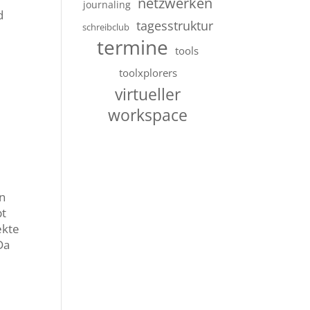
netzwerken
journaling
d
tagesstruktur
schreibclub
termine
tools
toolxplorers
virtueller
workspace
n
bt
ekte
Da