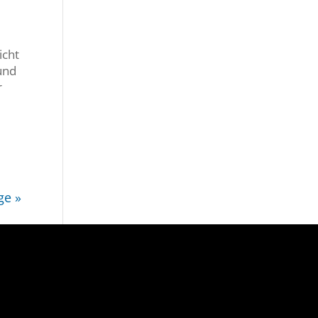
icht
 und
r
ge »