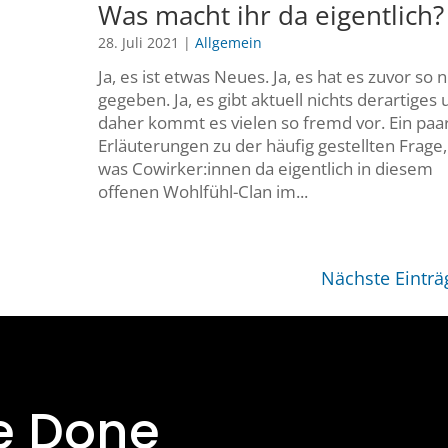
Was macht ihr da eigentlich?
28. Juli 2021
|
Allgemein
Ja, es ist etwas Neues. Ja, es hat es zuvor so n
gegeben. Ja, es gibt aktuell nichts derartiges
daher kommt es vielen so fremd vor. Ein paa
Erläuterungen zu der häufig gestellten Frage,
was Cowirker:innen da eigentlich in diesem
offenen Wohlfühl-Clan im...
Nächste Einträ
e Done