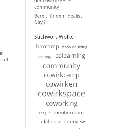
der cowirkSPACE
community
Bereit für den ‚Idealist
Day‘?
Stichwort-Wolke
barcamp
body doubling
ür
colearning
challenge
ikel
community
cowirkcamp
cowirken
cowirkspace
coworking
experimentierraum
interview
indahouse