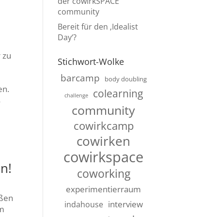
der cowirkSPACE
community
Bereit für den ‚Idealist
Day‘?
 zu
Stichwort-Wolke
barcamp
body doubling
en.
colearning
challenge
s
community
cowirkcamp
cowirken
cowirkspace
n!
coworking
experimentierraum
oßen
interview
indahouse
Am