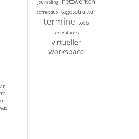
netzwerken
journaling
tagesstruktur
schreibclub
termine
tools
toolxplorers
virtueller
workspace
ir
tra
in
was