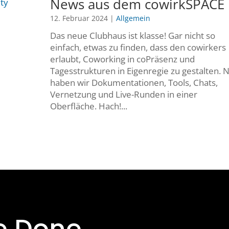
News aus dem cowirkSPACE
12. Februar 2024
|
Allgemein
Das neue Clubhaus ist klasse! Gar nicht so
einfach, etwas zu finden, dass den cowirkers
erlaubt, Coworking in coPräsenz und
Tagesstrukturen in Eigenregie zu gestalten. 
haben wir Dokumentationen, Tools, Chats,
Vernetzung und Live-Runden in einer
Oberfläche. Hach!...
e Done