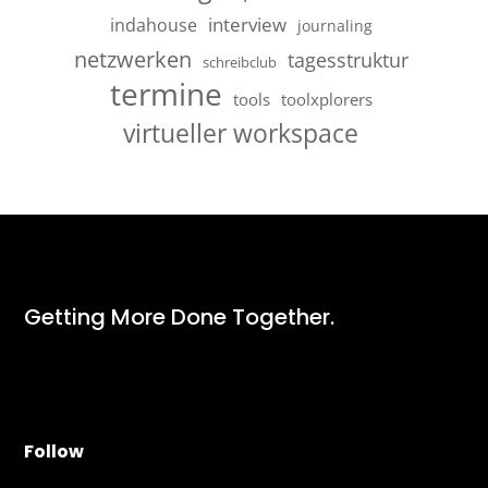
interview
indahouse
journaling
netzwerken
tagesstruktur
schreibclub
termine
tools
toolxplorers
virtueller workspace
Getting More Done Together.
Follow