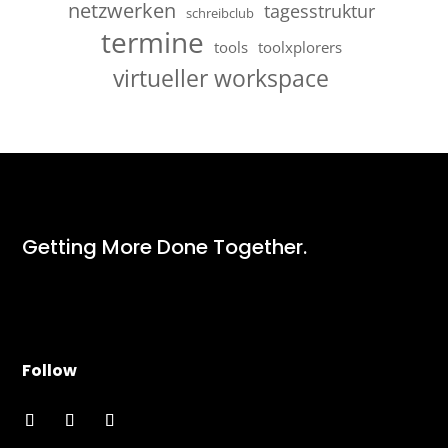
netzwerken
tagesstruktur
schreibclub
termine
tools
toolxplorers
virtueller workspace
Getting More Done Together.
Follow