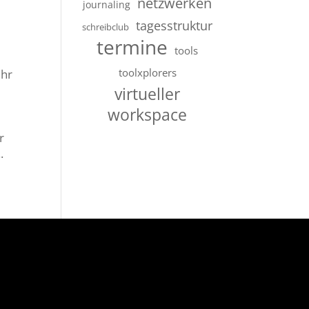
netzwerken
journaling
tagesstruktur
schreibclub
termine
tools
toolxplorers
Uhr
virtueller
workspace
r
.