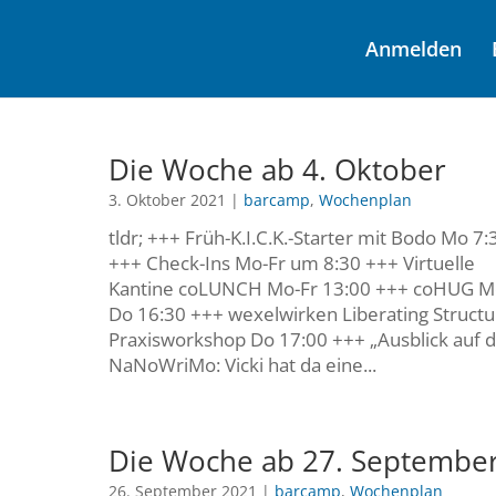
Anmelden
Die Woche ab 4. Oktober
3. Oktober 2021
|
barcamp
,
Wochenplan
tldr; +++ Früh-K.I.C.K.-Starter mit Bodo Mo 7:
+++ Check-Ins Mo-Fr um 8:30 +++ Virtuelle
Kantine coLUNCH Mo-Fr 13:00 +++ coHUG M
Do 16:30 +++ wexelwirken Liberating Structu
Praxisworkshop Do 17:00 +++ „Ausblick auf 
NaNoWriMo: Vicki hat da eine...
Die Woche ab 27. Septembe
26. September 2021
|
barcamp
,
Wochenplan